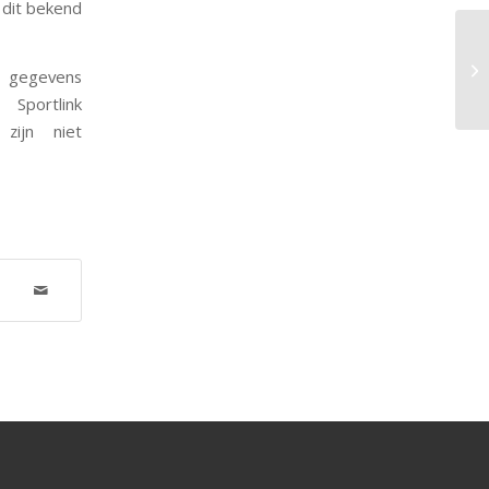
 dit bekend
te
e gegevens
ortlink
zijn niet