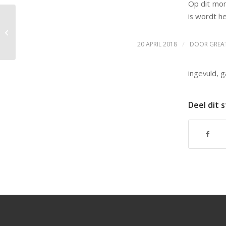
Op dit mom
is wordt h
BSCunisson BSC Unisson JO8-3G
/
20 APRIL 2018
DOOR
GREA
ingevuld, 
Deel dit 