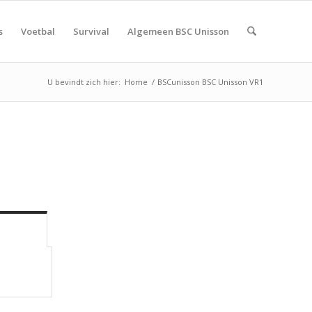
s
Voetbal
Survival
Algemeen BSC Unisson
U bevindt zich hier:
Home
/
BSCunisson BSC Unisson VR1