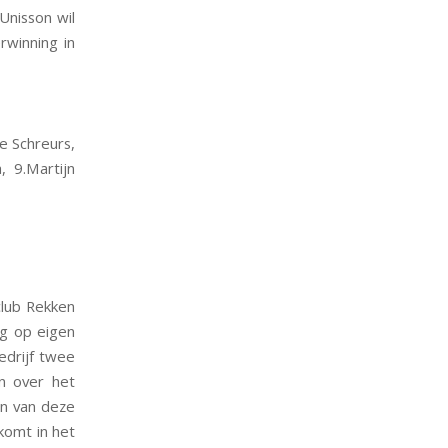
Unisson wil
erwinning in
ie Schreurs,
, 9.Martijn
club Rekken
ug op eigen
bedrijf twee
n over het
én van deze
komt in het