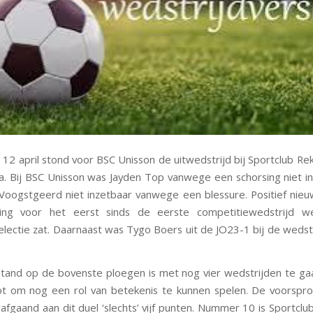
12 april stond voor BSC Unisson de uitwedstrijd bij Sportclub Re
 Bij BSC Unisson was Jayden Top vanwege een schorsing niet i
oogstgeerd niet inzetbaar vanwege een blessure. Positief nie
ing voor het eerst sinds de eerste competitiewedstrijd w
electie zat. Daarnaast was Tygo Boers uit de JO23-1 bij de wedstr
tand op de bovenste ploegen is met nog vier wedstrijden te g
ot om nog een rol van betekenis te kunnen spelen. De voorspr
orafgaand aan dit duel ‘slechts’ vijf punten. Nummer 10 is Sportcl