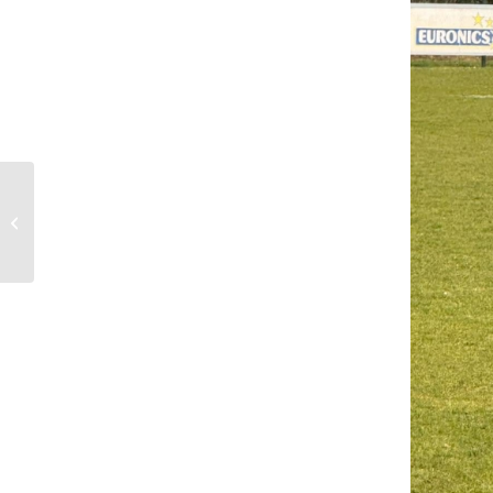
BSC Unisson JO23-1
had meer verdiend bij
Suryoye-Mediterraneo
JO23-1 (3-2)