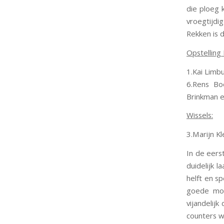
die ploeg 
vroegtijdig
Rekken is 
Opstelling
1.Kai Limbu
6.Rens Boe
Brinkman e
Wissels:
3.Marijn K
In de eers
duidelijk 
helft en sp
goede mog
vijandelij
counters w