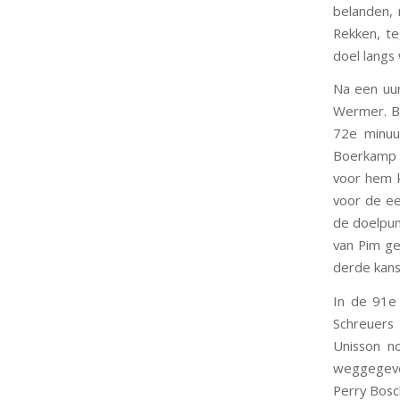
belanden, 
Rekken, te
doel langs
Na een uur
Wermer. BS
72e minuu
Boerkamp (
voor hem k
voor de ee
de doelpu
van Pim ge
derde kans
In de 91e 
Schreuers
Unisson n
weggegeven
Perry Bosc