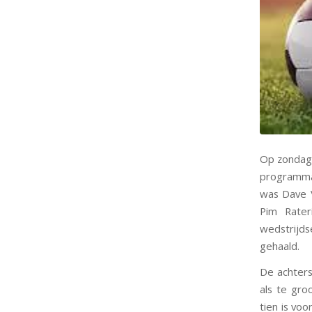
Op zondag 
programma.
was Dave V
Pim Rater
wedstrijds
gehaald.
De achters
als te gro
tien is vo