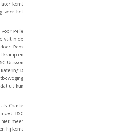
 later komt
ag voor het
.
 voor Pelle
 valt in de
 door Rens
et kramp en
BSC Unisson
Ratering is
etbeweging
dat uit hun
als Charlie
a moet BSC
 niet meer
en hij komt