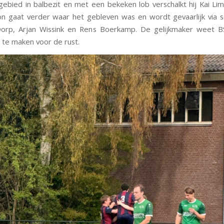
gebied in balbezit en met een bekeken lob verschalkt hij Kai Lim
n gaat verder waar het gebleven was en wordt gevaarlijk via 
orp, Arjan Wissink en Rens Boerkamp. De gelijkmaker weet B
t te maken voor de rust.