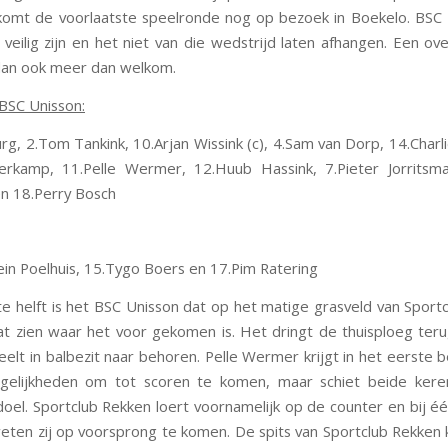
komt de voorlaatste speelronde nog op bezoek in Boekelo. BSC 
 veilig zijn en het niet van die wedstrijd laten afhangen. Een ov
dan ook meer dan welkom.
 BSC Unisson:
rg, 2.Tom Tankink, 10.Arjan Wissink (c), 4.Sam van Dorp, 14.Charl
rkamp, 11.Pelle Wermer, 12.Huub Hassink, 7.Pieter Jorritsma
n 18.Perry Bosch
lein Poelhuis, 15.Tygo Boers en 17.Pim Raterin
g
te helft is het BSC Unisson dat op het matige grasveld van Sport
laat zien waar het voor gekomen is. Het dringt de thuisploeg ter
eelt in balbezit naar behoren. Pelle Wermer krijgt in het eerste 
elijkheden om tot scoren te komen, maar schiet beide kere
k doel. Sportclub Rekken loert voornamelijk op de counter en bij é
eten zij op voorsprong te komen. De spits van Sportclub Rekken 