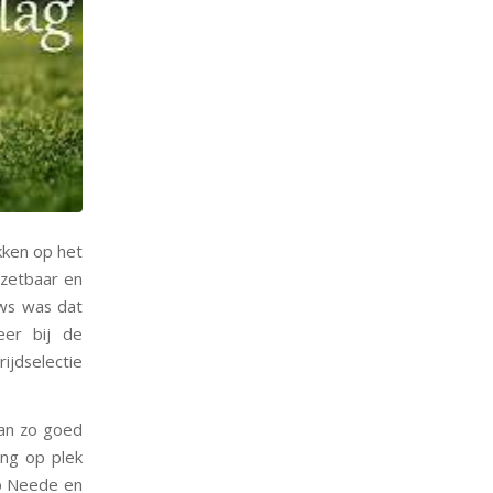
kken op het
nzetbaar en
uws was dat
eer bij de
ijdselectie
aan zo goed
ong op plek
ub Neede en