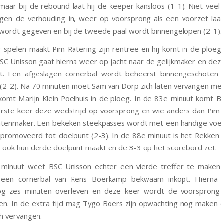
maar bij de rebound laat hij de keeper kansloos (1-1). Niet veel
gen de verhouding in, weer op voorsprong als een voorzet la
 wordt gegeven en bij de tweede paal wordt binnengelopen (2-1)
 spelen maakt Pim Ratering zijn rentree en hij komt in de ploeg
C Unisson gaat hierna weer op jacht naar de gelijkmaker en deze
t. Een afgeslagen cornerbal wordt beheerst binnengeschoten
2-2). Na 70 minuten moet Sam van Dorp zich laten vervangen m
omt Marijn Klein Poelhuis in de ploeg. In de 83e minuut komt 
rste keer deze wedstrijd op voorsprong en wie anders dan Pim 
ntenmaker. Een bekeken steekpasses wordt met een handige vo
promoveerd tot doelpunt (2-3). In de 88e minuut is het Rekken 
 ook hun derde doelpunt maakt en de 3-3 op het scorebord zet.
minuut weet BSC Unisson echter een vierde treffer te maken 
 een cornerbal van Rens Boerkamp bekwaam inkopt. Hiern
og zes minuten overleven en deze keer wordt de voorsprong
. In de extra tijd mag Tygo Boers zijn opwachting nog maken 
h vervangen.