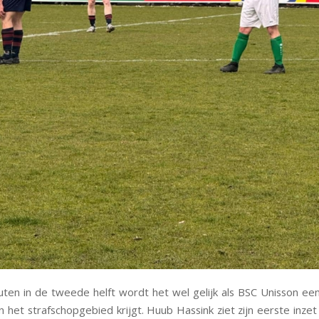
nuten in de tweede helft wordt het wel gelijk als BSC Unisson een 
n het strafschopgebied krijgt. Huub Hassink ziet zijn eerste inzet