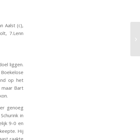
 Aalst (c),
lt, 7.Lenn
oel liggen.
n Boekelose
and op het
, maar Bart
kon.
eer genoeg
Schurink in
lijk 9-0 en
eepte. Hij
aast raakte