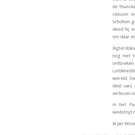
de thuiscl
Unisson ee
Scholten g
deed hij 
om daar ee
Rigtersble
nog niet t
ontbreken
Luttikhed
wereld. Da
deel van)
verliezen 
In het Pa
wedstrijd 
Arjan Wissi