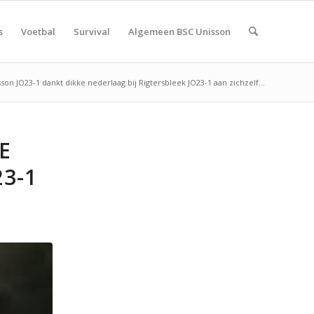
s
Voetbal
Survival
Algemeen BSC Unisson
son JO23-1 dankt dikke nederlaag bij Rigtersbleek JO23-1 aan zichzelf...
E
23-1