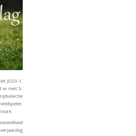
eek JO23-1.
d er met 5-
jdselectie
veldspeler.
ssure.
oeveelheid
 verjaardag