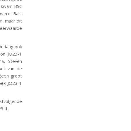
ht kwam BSC
r werd Bart
n, maar dit
meerwaarde
vandaag ook
sson JO23-1
ma, Steven
ant van de
 (een groot
eek JO23-1
stvolgende
23-1.