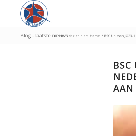
Blog - laatste nieuws
U bevindt zich hier:
Home
/
BSC Unisson JO23-1 
BSC 
NEDE
AAN 