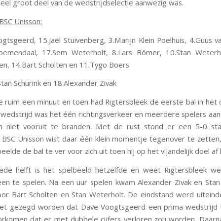
eel groot deel van de wedstrijdselectie aanwezig was.
 BSC Unisson:
gtsgeerd, 15.Jaël Stuivenberg, 3.Marijn Klein Poelhuis, 4.Guus van
Bloemendaal, 17.Sem Weterholt, 8.Lars Bömer, 10.Stan Weterho
n, 14.Bart Scholten en 11.Tygo Boers
tan Schurink en 18.Alexander Zivak
 ruim een minuut en toen had Rigtersbleek de eerste bal in het d
wedstrijd was het één richtingsverkeer en meerdere spelers aa
n niet vooruit te branden. Met de rust stond er een 5-0 st
 BSC Unisson wist daar één klein momentje tegenover te zetten
eelde de bal te ver voor zich uit toen hij op het vijandelijk doel af 
ede helft is het spelbeeld hetzelfde en weet Rigtersbleek w
een te spelen. Na een uur spelen kwam Alexander Zivak en Stan 
oor Bart Scholten en Stan Weterholt. De eindstand werd uiteinde
oet gezegd worden dat Dave Voogtsgeerd een prima wedstrijd k
orkomen dat er met dubbele cijfers verloren zou worden. Daarn