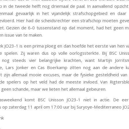
ub in de tweede helft nog driemaal de paal. In aanvallend opzic
nmaal gevaarlijk in het vijandelijk strafschopgebied en daa
evloerd. Hier had de scheidsrechter een strafschop moeten geve
niet. Gezien de 6-0 tussenstand op dat moment, had het geen 
n issue van te maken.
ek JO23-1 is een prima ploeg en dan hoefde het eerste van hen 
e spelen. Zij waren dus op volle oorlogssterkte. Bij BSC Uni
 nog steeds vier belangrijke krachten, want Martijn Jorrits
de, Lars Jonker en Cas Boerkamp zitten nog aan de andere k
t zijn allemaal mooie excuses, maar de fysieke gesteldheid van
 de spelers op het veld had de meeste invloed. Van Rigtersbl
is geen schande, maar we lieten het allemaal gebeuren.
asweekend komt BSC Unisson JO23-1 niet in actie. De eer
is
op zaterdag 11 april om 17:00 uur
bij Suryoye-Mediterraneo JO
nk