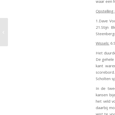
waar een h
Opstelling
1.Dave Voo
Het maaiseizoen is
21.Stijn 
geopend:
Steenberge
trainingsdoelen
opruimen
Wissels:
6.S
Het duurde
De gehele 
kant ware
scorebord.
Scholten sp
In de twe
kansen bij
het veld v
daarbij m
wist te vo