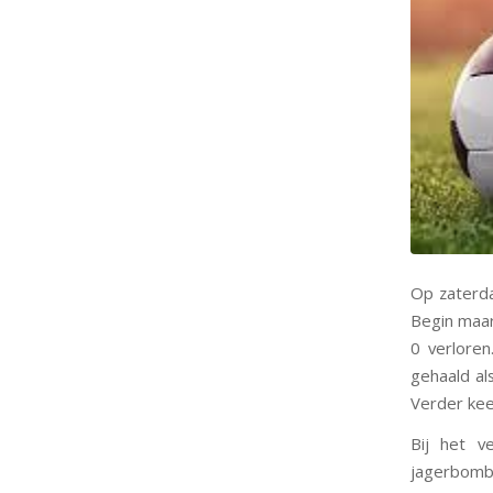
Op zaterda
Begin maar
0 verlore
gehaald al
Verder kee
Bij het v
jagerbomb 