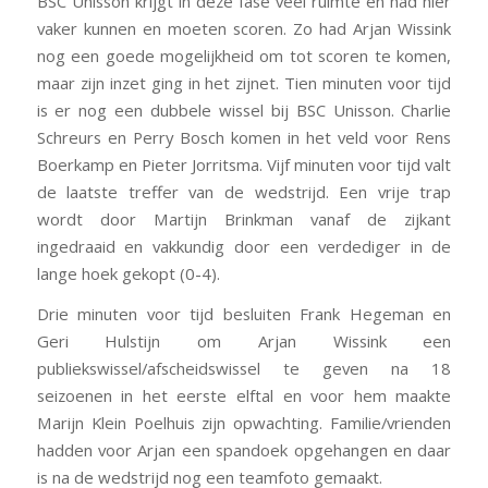
BSC Unisson krijgt in deze fase veel ruimte en had hier
vaker kunnen en moeten scoren. Zo had Arjan Wissink
nog een goede mogelijkheid om tot scoren te komen,
maar zijn inzet ging in het zijnet. Tien minuten voor tijd
is er nog een dubbele wissel bij BSC Unisson. Charlie
Schreurs en Perry Bosch komen in het veld voor Rens
Boerkamp en Pieter Jorritsma. Vijf minuten voor tijd valt
de laatste treffer van de wedstrijd. Een vrije trap
wordt door Martijn Brinkman vanaf de zijkant
ingedraaid en vakkundig door een verdediger in de
lange hoek gekopt (0-4).
Drie minuten voor tijd besluiten Frank Hegeman en
Geri Hulstijn om Arjan Wissink een
publiekswissel/afscheidswissel te geven na 18
seizoenen in het eerste elftal en voor hem maakte
Marijn Klein Poelhuis zijn opwachting. Familie/vrienden
hadden voor Arjan een spandoek opgehangen en daar
is na de wedstrijd nog een teamfoto gemaakt.