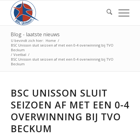
Blog - laatste nieuws
U bevindt zich hier:
Home
/
BSC Unisson sluit seizoen af met een 0-4 overwinning bij TVO
Beckum
/
Voetbal
/
BSC Unisson sluit seizoen af met een 0-4 overwinning bij TVO
Beckum
BSC UNISSON SLUIT
SEIZOEN AF MET EEN 0-4
OVERWINNING BIJ TVO
BECKUM