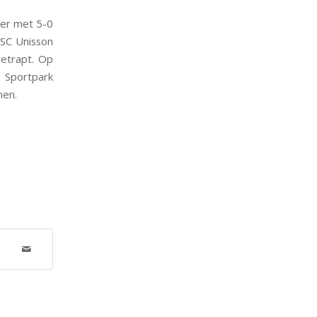
 er met 5-0
BSC Unisson
getrapt. Op
 Sportpark
nen.