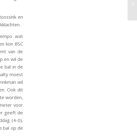
Br
2 
Roossink en
klachten.
ltempo wat
en kon BSC
omt van de
p en wil de
de bal in de
nalty moest
rinkman wil
n. Ook dit
 te worden,
 meter voor
er geeft de
ddag (4-0).
e bal op de