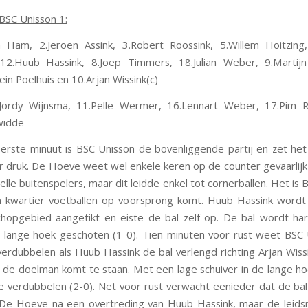
 BSC Unisson 1:
 Ham, 2.Jeroen Assink, 3.Robert Roossink, 5.Willem Hoitzing
 12.Huub Hassink, 8.Joep Timmers, 18.Julian Weber, 9.Martij
in Poelhuis en 10.Arjan Wissink(c)
Jordy Wijnsma, 11.Pelle Wermer, 16.Lennart Weber, 17.Pim R
widde
erste minuut is BSC Unisson de bovenliggende partij en zet h
er druk. De Hoeve weet wel enkele keren op de counter gevaarlij
lle buitenspelers, maar dit leidde enkel tot cornerballen. Het is
 kwartier voetballen op voorsprong komt. Huub Hassink wordt
chopgebied aangetikt en eiste de bal zelf op. De bal wordt ha
 lange hoek geschoten (1-0). Tien minuten voor rust weet BSC
erdubbelen als Huub Hassink de bal verlengd richting Arjan Wiss
 de doelman komt te staan. Met een lage schuiver in de lange ho
e verdubbelen (2-0). Net voor rust verwacht eenieder dat de bal
 De Hoeve na een overtreding van Huub Hassink, maar de leids