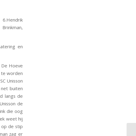
, 6.Hendrik
n Brinkman,
atering en
et De Hoeve
k te worden
 BSC Unisson
 net buiten
rd langs de
 Unisson de
ink die oog
ek weet hij
 op de stip
man zag er