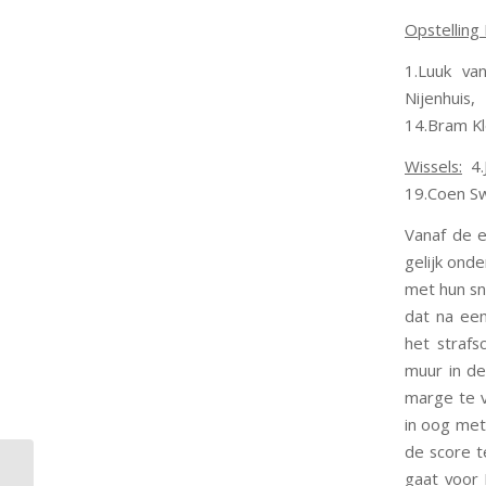
Opstelling
1.Luuk van
Nijenhuis,
14.Bram Kle
Wissels:
4.
19.Coen S
Vanaf de e
gelijk ond
met hun sne
dat na een
het strafs
muur in de
marge te v
in oog met
de score t
gaat voor