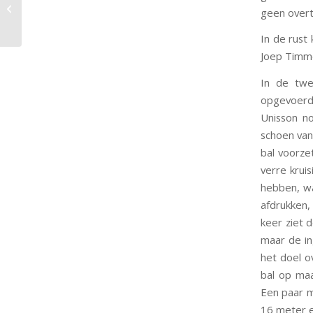
BSC Unisson JO19-1 verliest in de
geen overt
beker van Grol JO19-2 (5-2)
In de rust
Joep Timme
In de twe
opgevoerd
Unisson n
schoen van
bal voorzet
verre krui
hebben, wa
afdrukken
keer ziet 
maar de in
het doel o
bal op maa
Een paar m
16 meter e