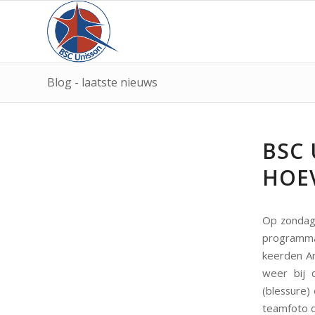
Blog - laatste nieuws
BSC
HOEV
Op zondag
programma
keerden Ar
weer bij 
(blessure)
teamfoto d