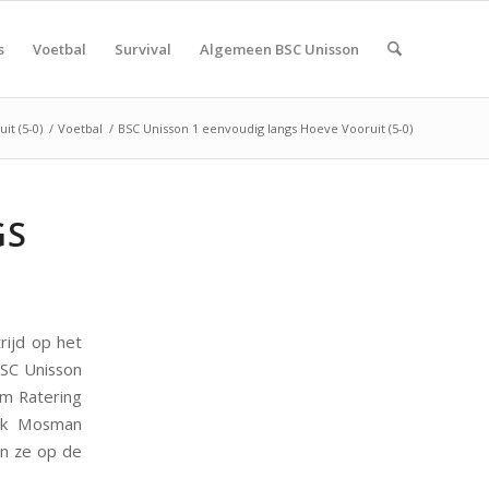
s
Voetbal
Survival
Algemeen BSC Unisson
it (5-0)
/
Voetbal
/
BSC Unisson 1 eenvoudig langs Hoeve Vooruit (5-0)
GS
ijd op het
SC Unisson
im Ratering
ank Mosman
en ze op de