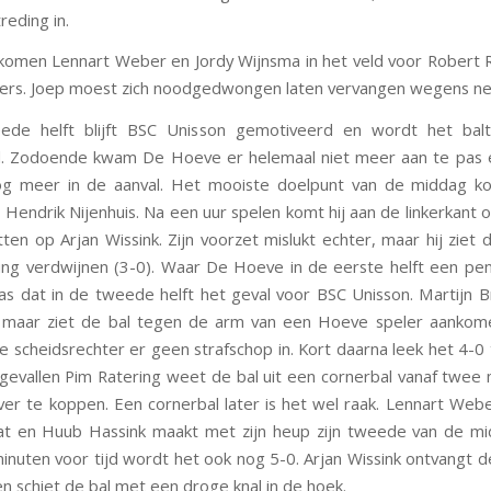
reding in.
 komen Lennart Weber en Jordy Wijnsma in het veld voor Robert 
rs. Joep moest zich noodgedwongen laten vervangen wegens nek
ede helft blijft BSC Unisson gemotiveerd en wordt het ba
. Zodoende kwam De Hoeve er helemaal niet meer aan te pas 
og meer in de aanval. Het mooiste doelpunt van de middag k
 Hendrik Nijenhuis. Na een uur spelen komt hij aan de linkerkant o
ten op Arjan Wissink. Zijn voorzet mislukt echter, maar hij ziet 
sing verdwijnen (3-0). Waar De Hoeve in de eerste helft een pe
s dat in de tweede helft het geval voor BSC Unisson. Martijn B
, maar ziet de bal tegen de arm van een Hoeve speler aankome
de scheidsrechter er geen strafschop in. Kort daarna leek het 4-0
gevallen Pim Ratering weet de bal uit een cornerbal vanaf twee
ver te koppen. Een cornerbal later is het wel raak. Lennart Web
t en Huub Hassink maakt met zijn heup zijn tweede van de mi
inuten voor tijd wordt het ook nog 5-0. Arjan Wissink ontvangt d
n schiet de bal met een droge knal in de hoek.