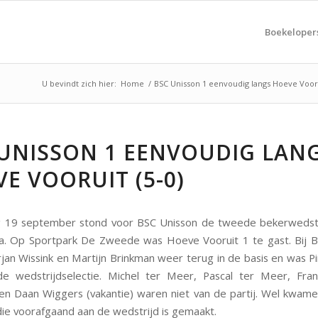
Boekeloper
U bevindt zich hier:
Home
/
BSC Unisson 1 eenvoudig langs Hoeve Vooru
 UNISSON 1 EENVOUDIG LAN
E VOORUIT (5-0)
 19 september stond voor BSC Unisson de tweede bekerwedstr
. Op Sportpark De Zweede was Hoeve Vooruit 1 te gast. Bij B
jan Wissink en Martijn Brinkman weer terug in de basis en was P
de wedstrijdselectie. Michel ter Meer, Pascal ter Meer, Fr
 en Daan Wiggers (vakantie) waren niet van de partij. Wel kwam
ie voorafgaand aan de wedstrijd is gemaakt.