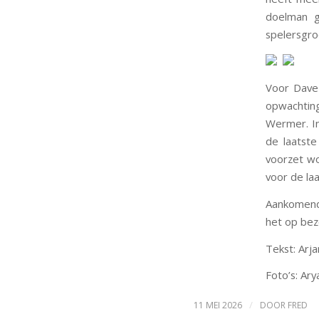
doelman g
spelersgro
Voor Dave
opwachtin
Wermer. In
de laatste
voorzet wo
voor de laa
Aankomende
het op bez
Tekst: Arja
Foto’s: Ary
/
11 MEI 2026
DOOR
FRED