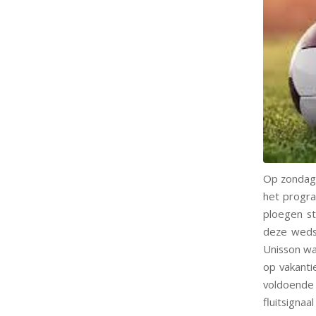
Op zondag 
het progra
ploegen st
deze wedst
Unisson wa
op vakanti
voldoende
fluitsigna