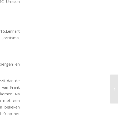
BSC Unisson
 16.Lennart
 Jorritsma,
enbergen en
ezit dan de
 van Frank
 komen. Na
an met een
en bekeken
 1-0 op het