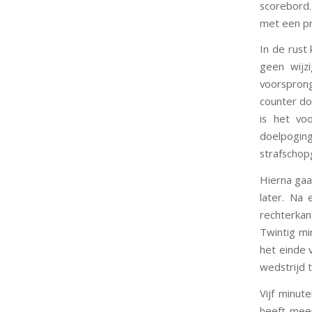
scorebord.
met een pr
In de rust
geen wijz
voorsprong
counter do
is het vo
doelpoging
strafschopg
Hierna gaa
later. Na
rechterkan
Twintig mi
het einde 
wedstrijd 
Vijf minut
heeft meer