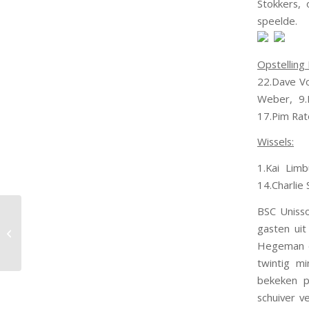
Stokkers, 
speelde.
Opstelling
22.Dave Vo
Weber, 9.M
17.Pim Rat
Wissels:
1.Kai Limb
14.Charlie
BSC Unisso
BSC Unisson JO23-1
stelt teleur in
gasten ui
Glanerbrug en verliest
Hegeman e
van hekkensluiter...
twintig m
bekeken p
schuiver v