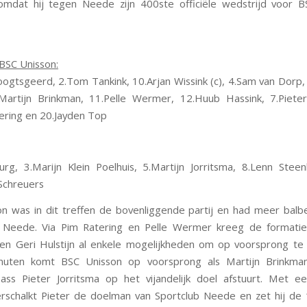
omdat hij tegen Neede zijn 400ste officiële wedstrijd voor 
 BSC Unisson:
ogtsgeerd, 2.Tom Tankink, 10.Arjan Wissink (c), 4.Sam van Dorp,
artijn Brinkman, 11.Pelle Wermer, 12.Huub Hassink, 7.Pieter
ering en 20.Jayden Top
urg, 3.Marijn Klein Poelhuis, 5.Martijn Jorritsma, 8.Lenn Ste
 Schreuers
n was in dit treffen de bovenliggende partij en had meer balb
t Neede. Via Pim Ratering en Pelle Wermer kreeg de formatie
n Geri Hulstijn al enkele mogelijkheden om op voorsprong te
inuten komt BSC Unisson op voorsprong als Martijn Brinkm
ass Pieter Jorritsma op het vijandelijk doel afstuurt. Met e
erschalkt Pieter de doelman van Sportclub Neede en zet hij de