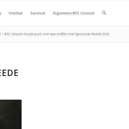
s
Voetbal
Survival
Algemeen BSC Unisson
l
/
BSC Unisson houdt punt over aan treffen met Sportclub Neede (3-3)
R
EEDE