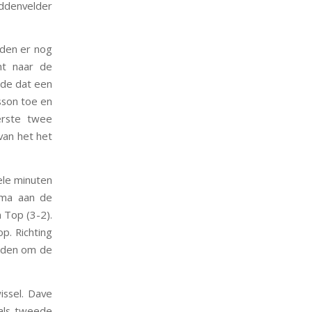
iddenvelder
nden er nog
ht naar de
ede dat een
sson toe en
erste twee
van het het
ele minuten
sma aan de
 Top (3-2).
p. Richting
heden om de
issel. Dave
 als tweede