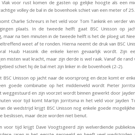
 Vlak voor rust komen de gasten op gelijke hoogte als een m
achtige volley de bal in de bovenhoek schiet van een meter of 25.
 komt Charlie Schreurs in het veld voor Tom Tankink en verder vi
igingen plaats. In de tweede helft gaat BSC Unisson op jac
, maar na tien minuten in de tweede helft is het de ploeg uit Ne
eltreffend weet af te ronden. Hierna neemt de druk van BSC Uni
oral Huub Hassink die enkele keren gevaarlijk wordt. Zijn e
en misten wat kracht, maar zijn derde is wel raak. Vanaf de rand 
ebied schiet hij de bal met zijn linker in de bovenhoek (2-2).
t BSC Unisson op jacht naar de voorsprong en deze komt er enk
 een goede combinatie op het middenveld wordt Pieter Jorrit
t weggestuurd en zijn voorzet wordt binnen gewerkt door Jayden
nuten voor tijd komt Martijn Jorritsma in het veld voor Jayden To
van de wedstrijd krijgt BSC Unisson nog enkele goede mogelijk
te beslissen, maar deze worden niet benut.
en voor tijd krijgt Dave Voogtsgeerd zijn welverdiende publieksw
dere jaren in het eerste gespeeld en heeft veel wedstrijden