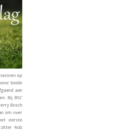
 seizoen op
 voor beide
afgaand aan
en. Bij BSC
Perry Bosch
aan om over
het eerste
rzitter Rob