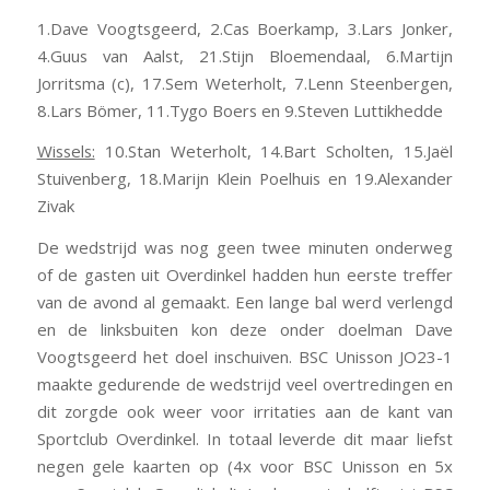
1.Dave Voogtsgeerd, 2.Cas Boerkamp, 3.Lars Jonker,
4.Guus van Aalst, 21.Stijn Bloemendaal, 6.Martijn
Jorritsma (c), 17.Sem Weterholt, 7.Lenn Steenbergen,
8.Lars Bömer, 11.Tygo Boers en 9.Steven Luttikhedde
Wissels:
10.Stan Weterholt, 14.Bart Scholten, 15.Jaël
Stuivenberg, 18.Marijn Klein Poelhuis en 19.Alexander
Zivak
De wedstrijd was nog geen twee minuten onderweg
of de gasten uit Overdinkel hadden hun eerste treffer
van de avond al gemaakt. Een lange bal werd verlengd
en de linksbuiten kon deze onder doelman Dave
Voogtsgeerd het doel inschuiven. BSC Unisson JO23-1
maakte gedurende de wedstrijd veel overtredingen en
dit zorgde ook weer voor irritaties aan de kant van
Sportclub Overdinkel. In totaal leverde dit maar liefst
negen gele kaarten op (4x voor BSC Unisson en 5x