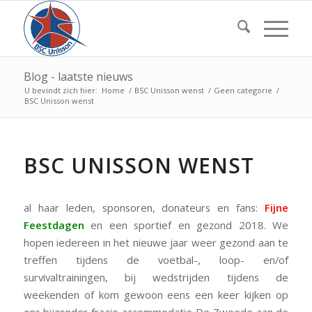
Blog - laatste nieuws
U bevindt zich hier:
Home
/
BSC Unisson wenst
/
Geen categorie
/
BSC Unisson wenst
BSC UNISSON WENST
al haar leden, sponsoren, donateurs en fans:
Fijne
Feestdagen
en een sportief en gezond 2018. We
hopen iedereen in het nieuwe jaar weer gezond aan te
treffen tijdens de voetbal-, loop- en/of
survivaltrainingen, bij wedstrijden tijdens de
weekenden of kom gewoon eens een keer kijken op
ons bijzonder fraaie accommodatie De Zweede aan de