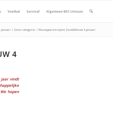
s
Voetbal
Survival
Algemeen BSC Unisson
 januari
/
Geen categorie
/
Nieuwjaarsreceptie Zout&Nieuw 4 januari
UW 4
jaar vindt
ppelijke
.
We hopen