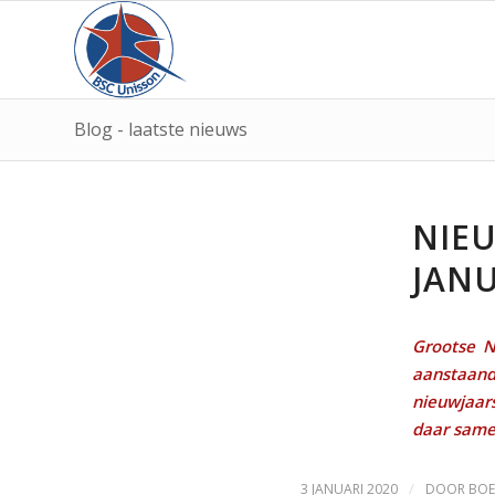
Blog - laatste nieuws
NIE
JANU
Grootse N
aanstaa
nieuwjaar
daar samen
/
3 JANUARI 2020
DOOR
BOE