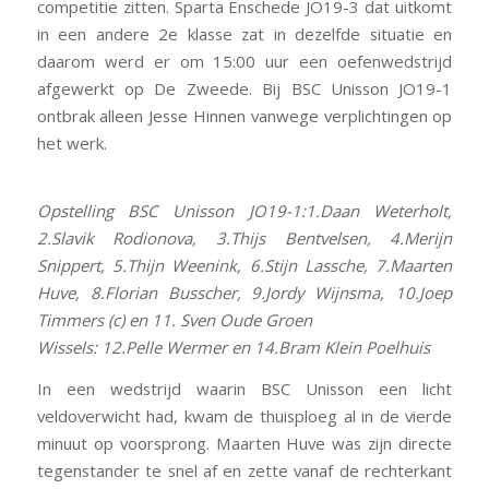
competitie zitten. Sparta Enschede JO19-3 dat uitkomt
in een andere 2e klasse zat in dezelfde situatie en
daarom werd er om 15:00 uur een oefenwedstrijd
afgewerkt op De Zweede. Bij BSC Unisson JO19-1
ontbrak alleen Jesse Hinnen vanwege verplichtingen op
het werk.
Opstelling BSC Unisson JO19-1:1.Daan Weterholt,
2.Slavik Rodionova, 3.Thijs Bentvelsen, 4.Merijn
Snippert, 5.Thijn Weenink, 6.Stijn Lassche, 7.Maarten
Huve, 8.Florian Busscher, 9.Jordy Wijnsma, 10.Joep
Timmers (c) en 11. Sven Oude Groen
Wissels: 12.Pelle Wermer en 14.Bram Klein Poelhuis
In een wedstrijd waarin BSC Unisson een licht
veldoverwicht had, kwam de thuisploeg al in de vierde
minuut op voorsprong. Maarten Huve was zijn directe
tegenstander te snel af en zette vanaf de rechterkant