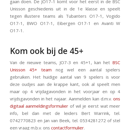
gaan doen. De JO17-1 komt voor het eerst in de BSC
Unisson geschiedenis uit in de 1e klasse en speelt
tegen illustere teams als Tubanters O17-1, Vogido
O17-1, BWO O17-1, Eibergen O17-1 en Avanti W
O17-1.
Kom ook bij de 45+
Van de nieuwe teams, JO7-3 en 45+1, kan het
BSC
Unisson 45+ team
nog wel een aantal spelers
gebruiken. Het huidige aantal van 9 spelers is voor
deze oudjes aan de krappe kant, ook al speelt men
maar op 4 vrijdagavonden in het voorjaar en op 4
vrijdsgavonden in het najaar. Aanmelden kan d.m.v.
ons
digitaal aanmeldingsformulier
of wil je eerst wat meer
info, bel dan met de leiders Bert Warrink, tel.
0742770823 en Jan van Beek, tel. 0534281272 of stel
een vraag m.b.v. ons
contactformulier
.