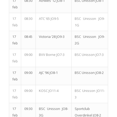
17
08:30
Achilles ’12 JO8-1
BSC Unisson JO8-1
feb
17
08:30
ATC ’65 JO9-5
BSC Unisson JO9-
feb
1G
17
08:45
Victoria ’28 JO9-3
BSC Unisson JO9-
feb
2G
17
09:00
BVV Borne JO7-3
BSC Unisson JO7-3
feb
17
09:00
AJC ’96 JO8-1
BSC Unisson JO8-2
feb
17
09:00
KOSC JO11-4
BSC Unisson JO11-
feb
3
17
09:30
BSC Unisson JO8-
Sportclub
feb
3G
Overdinkel JO8-2