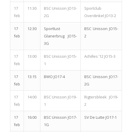
17
11:30
BSC Unisson JO13-
Sportclub
feb
2G
Overdinkel JO13-2
17
12:30
Sportlust
BSC Unisson JO15-
feb
Glanerbrug JO15-
2
3G
17
13:00
BSC Unisson JO15-
Achilles ’12 JO15-3
feb
1
17
13:15
BWO JO17-4
BSC Unisson JO17-
feb
2G
17
14:00
BSC Unisson JO19-
Rigtersbleek JO19-
feb
1
2
17
16:00
BSC Unisson JO17-
SV De Lutte JO17-1
feb
1G