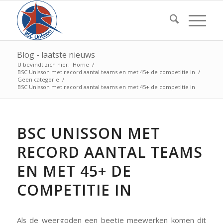
Blog - laatste nieuws
U bevindt zich hier:
Home
/
BSC Unisson met record aantal teams en met 45+ de competitie in
/
Geen categorie
/
BSC Unisson met record aantal teams en met 45+ de competitie in
BSC UNISSON MET
RECORD AANTAL TEAMS
EN MET 45+ DE
COMPETITIE IN
Als de weergoden een beetje meewerken komen dit