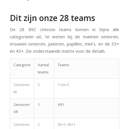
Dit zijn onze 28 teams
De 28 BSC Unisson teams komen in bijna alle
categorieën uit, te weten bij de mannen senioren,
vrouwen senioren, junioren, pupillen, mini’s, en de 35+
en 45+. Zie onderstaande matrix voor de details.
Categorie
Aantal
Teams
teams
Senioren
5
1 t/m 5
M
Senioren
1
VR1
VR
Senioren
2
35+1, 45+1