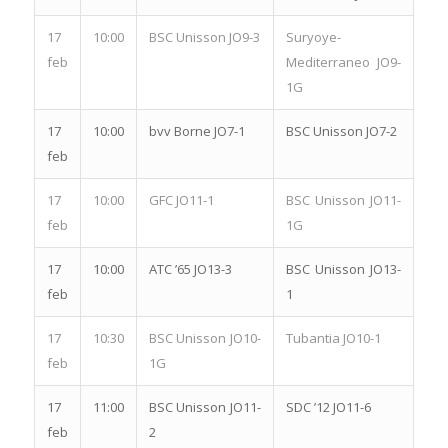
17
10:00
BSC Unisson JO9-3
Suryoye-
feb
Mediterraneo JO9-
1G
17
10:00
bvv Borne JO7-1
BSC Unisson JO7-2
feb
17
10:00
GFC JO11-1
BSC Unisson JO11-
feb
1G
17
10:00
ATC ’65 JO13-3
BSC Unisson JO13-
feb
1
17
10:30
BSC Unisson JO10-
Tubantia JO10-1
feb
1G
17
11:00
BSC Unisson JO11-
SDC ’12 JO11-6
feb
2