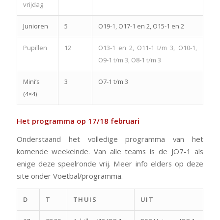
vrijdag
Junioren
5
O19-1, O17-1 en 2, O15-1 en 2
Pupillen
12
O13-1 en 2, O11-1 t/m 3, O10-1,
O9-1 t/m 3, O8-1 t/m 3
Mini’s
3
O7-1 t/m 3
(4×4)
Het programma op 17/18 februari
Onderstaand het volledige programma van het
komende weekeinde. Van alle teams is de JO7-1 als
enige deze speelronde vrij. Meer info elders op deze
site onder Voetbal/programma.
D
T
THUIS
UIT