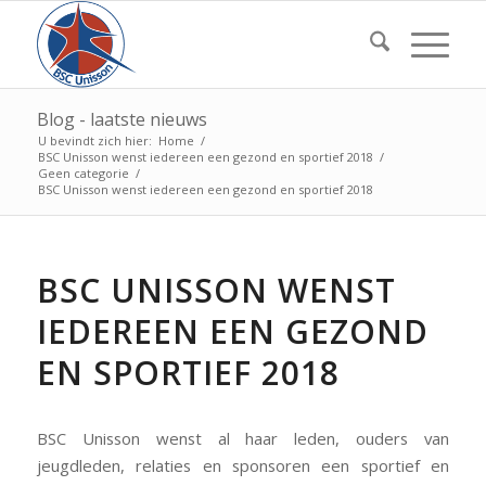
Blog - laatste nieuws
U bevindt zich hier:
Home
/
BSC Unisson wenst iedereen een gezond en sportief 2018
/
Geen categorie
/
BSC Unisson wenst iedereen een gezond en sportief 2018
BSC UNISSON WENST
IEDEREEN EEN GEZOND
EN SPORTIEF 2018
BSC Unisson wenst al haar leden, ouders van
jeugdleden, relaties en sponsoren een sportief en